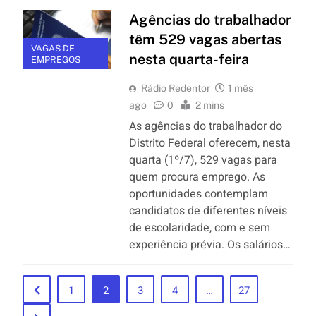
Agências do trabalhador
têm 529 vagas abertas
VAGAS DE
nesta quarta-feira
EMPREGOS
Rádio Redentor
1 mês
ago
0
2 mins
As agências do trabalhador do
Distrito Federal oferecem, nesta
quarta (1º/7), 529 vagas para
quem procura emprego. As
oportunidades contemplam
candidatos de diferentes níveis
de escolaridade, com e sem
experiência prévia. Os salários…
1
2
3
4
…
27