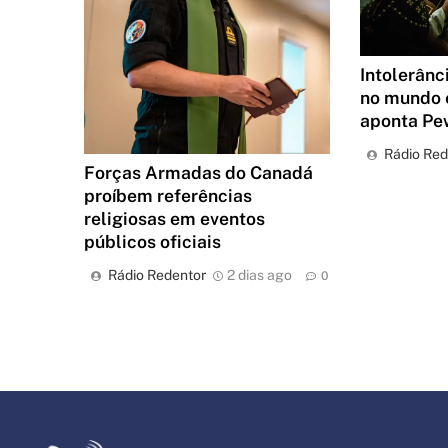
Intolerânc
no mundo e
aponta Pe
Rádio Red
Forças Armadas do Canadá
proíbem referências
religiosas em eventos
públicos oficiais
Rádio Redentor
2 dias ago
0