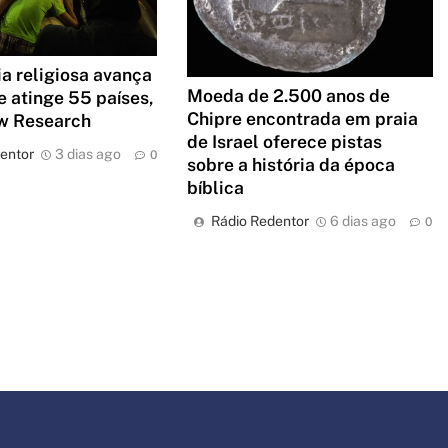
ia religiosa avança
Moeda de 2.500 anos de
 atinge 55 países,
Chipre encontrada em praia
w Research
de Israel oferece pistas
entor
3 dias ago
0
sobre a história da época
bíblica
Rádio Redentor
6 dias ago
0