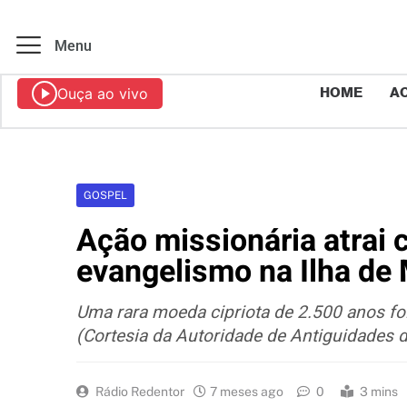
Menu
Ouça ao vivo
HOME
AO
GOSPEL
Ação missionária atrai 
evangelismo na Ilha de
Uma rara moeda cipriota de 2.500 anos foi
(Cortesia da Autoridade de Antiguidades d
Rádio Redentor
7 meses ago
0
3 mins