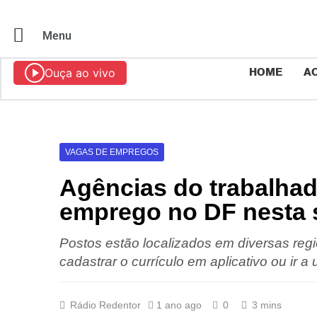
Menu
Ouça ao vivo
HOME
AO
VAGAS DE EMPREGOS
Agências do trabalhad
emprego no DF nesta se
Postos estão localizados em diversas reg
cadastrar o currículo em aplicativo ou ir
Rádio Redentor
1 ano ago
0
3 mins