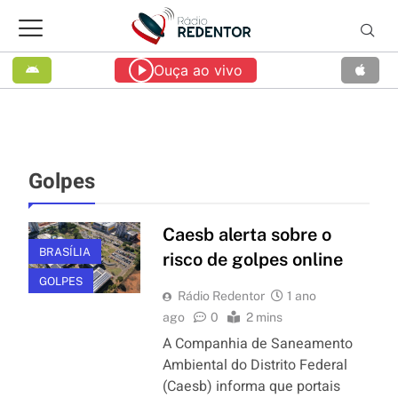
Ouça ao vivo
Golpes
Caesb alerta sobre o
BRASÍLIA
risco de golpes online
GOLPES
Rádio Redentor
1 ano
ago
0
2 mins
A Companhia de Saneamento
Ambiental do Distrito Federal
(Caesb) informa que portais