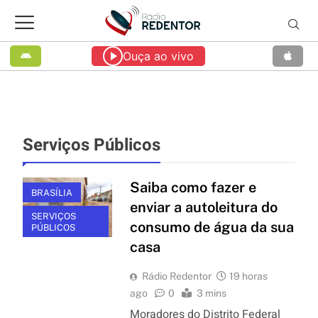
Ouça ao vivo
Serviços Públicos
Saiba como fazer e
BRASÍLIA
enviar a autoleitura do
SERVIÇOS
consumo de água da sua
PÚBLICOS
casa
Rádio Redentor
19 horas
ago
0
3 mins
Moradores do Distrito Federal