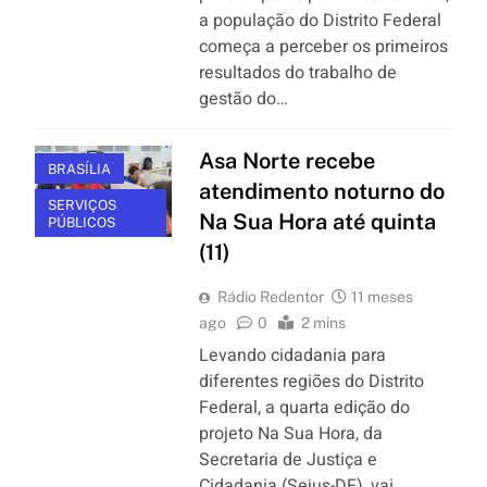
a população do Distrito Federal
começa a perceber os primeiros
resultados do trabalho de
gestão do…
Asa Norte recebe
BRASÍLIA
atendimento noturno do
SERVIÇOS
Na Sua Hora até quinta
PÚBLICOS
(11)
Rádio Redentor
11 meses
ago
0
2 mins
Levando cidadania para
diferentes regiões do Distrito
Federal, a quarta edição do
projeto Na Sua Hora, da
Secretaria de Justiça e
Cidadania (Sejus-DF), vai