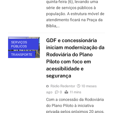
quinta-feira (6), levando uma
série de serviços públicos à
população. A estrutura móvel de
atendimento ficará na Praça da
Bíblia,…
BRASÍLIA
GDF e concessionária
SERVIÇOS
PÚBLICOS
iniciam modernização da
Rodoviária do Plano
TRANSPORTE
Piloto com foco em
acessibilidade e
segurança
Rádio Redentor
10 meses
ago
0
11 mins
Com a concessão da Rodoviária
do Plano Piloto à iniciativa
privada pelos próximos 20 anos,