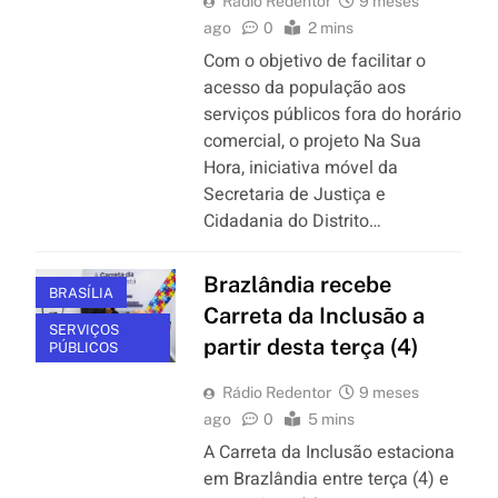
Rádio Redentor
9 meses
ago
0
2 mins
Com o objetivo de facilitar o
acesso da população aos
serviços públicos fora do horário
comercial, o projeto Na Sua
Hora , iniciativa móvel da
Secretaria de Justiça e
Cidadania do Distrito…
Brazlândia recebe
BRASÍLIA
Carreta da Inclusão a
SERVIÇOS
partir desta terça (4)
PÚBLICOS
Rádio Redentor
9 meses
ago
0
5 mins
A Carreta da Inclusão estaciona
em Brazlândia entre terça (4) e