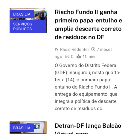
Riacho Fundo II ganha
BRASÍLIA
primeiro papa-entulho e
SERVIÇOS
amplia descarte correto
PÚBLICOS
de resíduos no DF
Rádio Redentor
7 meses
ago
0
11 mins
O Governo do Distrito Federal
(GDF) inaugurou, nesta quarta-
feira (14), o primeiro papa-
entulho do Riacho Fundo II. A
entrega do equipamento, que
integra a política de descarte
correto de resíduos do…
Detran-DF lança Balcão
BRASÍLIA
Virtual para