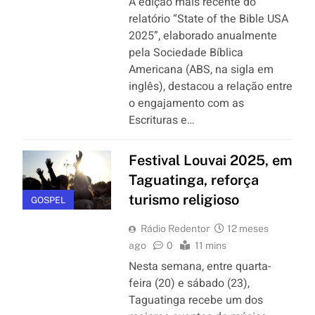
A edição mais recente do
relatório “State of the Bible USA
2025”, elaborado anualmente
pela Sociedade Bíblica
Americana (ABS, na sigla em
inglês), destacou a relação entre
o engajamento com as
Escrituras e…
Festival Louvai 2025, em
Taguatinga, reforça
turismo religioso
GOSPEL
Rádio Redentor
12 meses
ago
0
11 mins
Nesta semana, entre quarta-
feira (20) e sábado (23),
Taguatinga recebe um dos