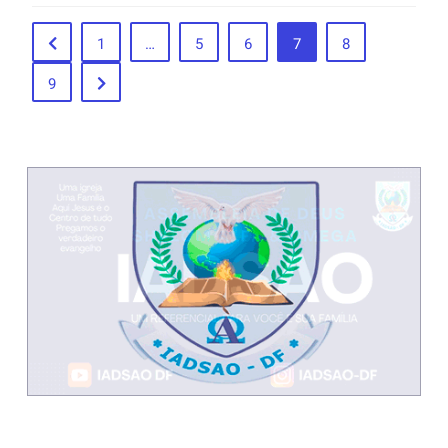
1
…
5
6
7
8
9