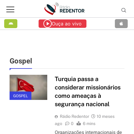
Ouça ao vivo
Gospel
Turquia passa a
considerar missionários
como ameaças à
GOSPEL
segurança nacional
Rádio Redentor
10 meses
ago
0
6 mins
Organizações internacionais de