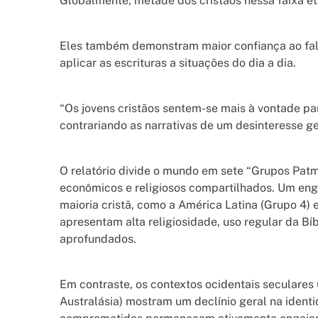
Globalmente, metade dos cristãos nessa faixa et
Eles também demonstram maior confiança ao falar 
aplicar as escrituras a situações do dia a dia.
“Os jovens cristãos sentem-se mais à vontade par
contrariando as narrativas de um desinteresse ge
O relatório divide o mundo em sete “Grupos Pat
econômicos e religiosos compartilhados. Um en
maioria cristã, como a América Latina (Grupo 4) 
apresentam alta religiosidade, uso regular da Bíb
aprofundados.
Em contraste, os contextos ocidentais seculares
Australásia) mostram um declínio geral na identi