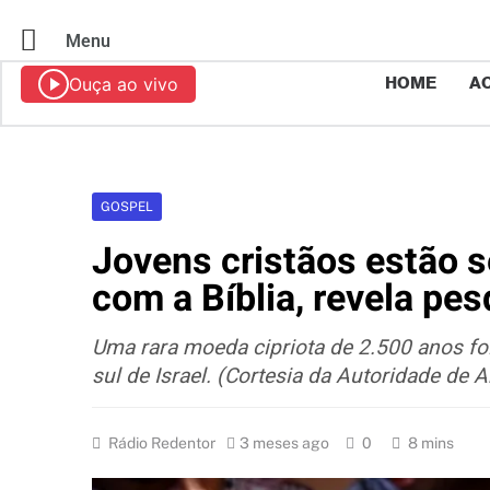
Menu
Ouça ao vivo
HOME
AO
GOSPEL
Jovens cristãos estão 
com a Bíblia, revela pes
Uma rara moeda cipriota de 2.500 anos fo
sul de Israel. (Cortesia da Autoridade de A
Rádio Redentor
3 meses ago
0
8 mins