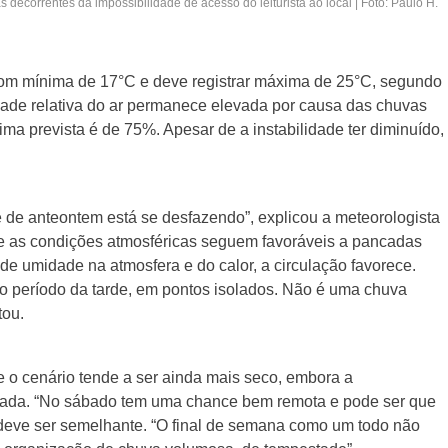
tas decorrentes da impossibilidade de acesso do leiturista ao local | Foto: Paulo H.
 com mínima de 17°C e deve registrar máxima de 25°C, segundo
dade relativa do ar permanece elevada por causa das chuvas
a prevista é de 75%. Apesar de a instabilidade ter diminuído,
 de anteontem está se desfazendo”, explicou a meteorologista
ue as condições atmosféricas seguem favoráveis a pancadas
de umidade na atmosfera e do calor, a circulação favorece.
no período da tarde, em pontos isolados. Não é uma chuva
tou.
e o cenário tende a ser ainda mais seco, embora a
rtada. “No sábado tem uma chance bem remota e pode ser que
deve ser semelhante. “O final de semana como um todo não