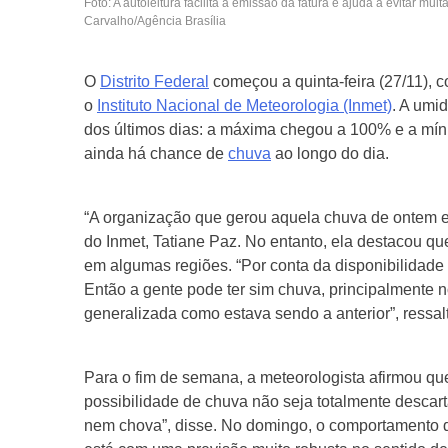
Foto: A autoleitura facilita a emissão da fatura e ajuda a evitar mul
Carvalho/Agência Brasília
O
Distrito Federal
começou a quinta-feira (27/11),
o
Instituto Nacional de Meteorologia (Inmet)
. A umi
dos últimos dias: a máxima chegou a 100% e a mínim
ainda há chance de
chuva
ao longo do dia.
“A organização que gerou aquela chuva de ontem e
do Inmet, Tatiane Paz. No entanto, ela destacou q
em algumas regiões. “Por conta da disponibilidade 
Então a gente pode ter sim chuva, principalmente 
generalizada como estava sendo a anterior”, ressal
Para o fim de semana, a meteorologista afirmou qu
possibilidade de chuva não seja totalmente desca
nem chova”, disse. No domingo, o comportamento 