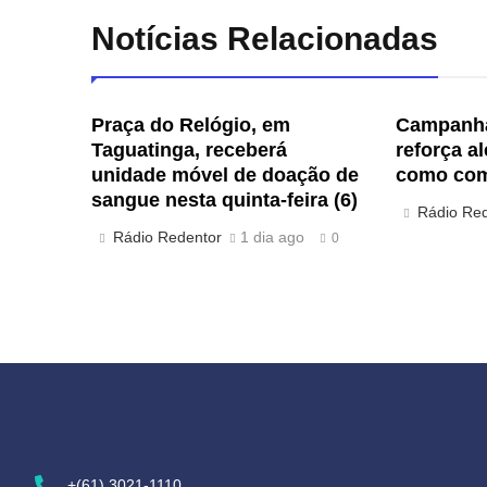
Notícias Relacionadas
Praça do Relógio, em
Campanha
Taguatinga, receberá
reforça a
unidade móvel de doação de
como com
sangue nesta quinta-feira (6)
Rádio Re
Rádio Redentor
1 dia ago
0
+(61) 3021-1110