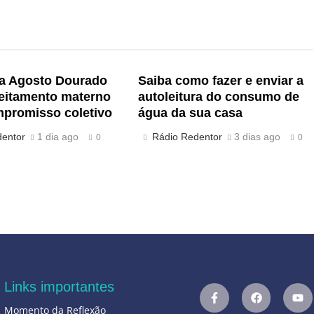
 Agosto Dourado
Saiba como fazer e enviar a
leitamento materno
autoleitura do consumo de
promisso coletivo
água da sua casa
dentor
1 dia ago
Rádio Redentor
3 dias ago
0
0
Links importantes
Momento da Reflexão