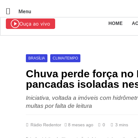
Menu
Ouça ao vivo
HOME
AO
BRASÍLIA
CLIMA/TEMPO
Chuva perde força no
pancadas isoladas nes
Iniciativa, voltada a imóveis com hidrômetr
multas por falta de leitura
Rádio Redentor
8 meses ago
0
3 mins