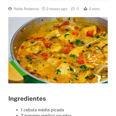
Rádio Redentor
2 meses ago
0
2 mins
Ingredientes
1 cebola média picada
3 tomates médios picados