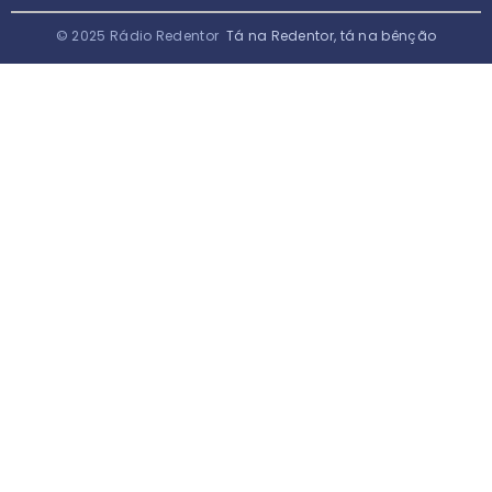
© 2025 Rádio Redentor
Tá na Redentor, tá na bênção