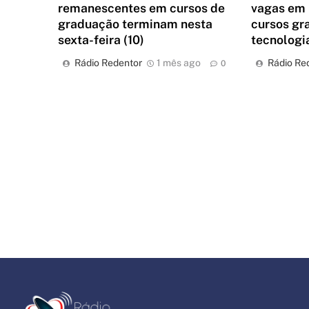
remanescentes em cursos de
vagas em
graduação terminam nesta
cursos gr
sexta-feira (10)
tecnolog
Rádio Redentor
1 mês ago
Rádio Re
0