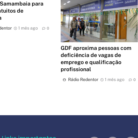
 Samambaia para
atuitos de
ia
dentor
1 mês ago
0
GDF aproxima pessoas com
deficiência de vagas de
emprego e qualificação
profissional
Rádio Redentor
1 mês ago
0