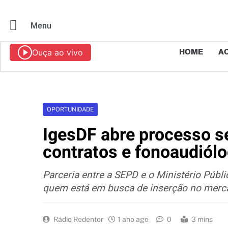
Menu
Ouça ao vivo
HOME
AO
OPORTUNIDADE
IgesDF abre processo se
contratos e fonoaudiól
Parceria entre a SEPD e o Ministério Públ
quem está em busca de inserção no merc
Rádio Redentor
1 ano ago
0
3 mins