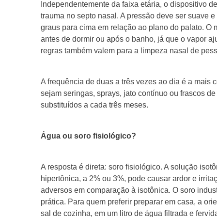
Independentemente da faixa etária, o dispositivo d
trauma no septo nasal. A pressão deve ser suave e 
graus para cima em relação ao plano do palato. O
antes de dormir ou após o banho, já que o vapor aju
regras também valem para a limpeza nasal de pes
A frequência de duas a três vezes ao dia é a mais 
sejam seringas, sprays, jato contínuo ou frascos d
substituídos a cada três meses.
Água ou soro fisiológico?
A resposta é direta: soro fisiológico. A solução is
hipertônica, a 2% ou 3%, pode causar ardor e irrit
adversos em comparação à isotônica. O soro indust
prática. Para quem preferir preparar em casa, a ori
sal de cozinha, em um litro de água filtrada e ferv