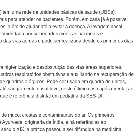
F) tem uma rede de unidades básicas de saúde (UBSs),
ais para atender os pacientes. Porém, em casa já é possível
s, além de ajudar até a evitar a doença. A lavagem nasal,
 recomendada por sociedades médicas nacionais e
o das vias aéreas e pode ser realizada desde os primeiros dias
a higienização e desobstrução das vias áreas superiores,
adros respiratórios obstrutivos e auxiliando na recuperação de
e quadros alérgicos. Pode ser usada em quadro de rinites,
e até sangramento nasal leve, neste último caso após orientação
que é referência distrital em pediatria da SES-DF.
 de muco, crostas e contaminantes do ar. Os primeiros
Ayurveda, originária da Índia, e há referências ao
éculo XIX, a prática passou a ser difundida na medicina