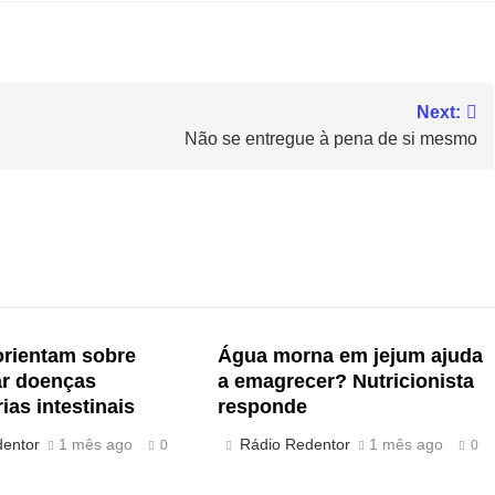
Next:
Não se entregue à pena de si mesmo
orientam sobre
Água morna em jejum ajuda
ar doenças
a emagrecer? Nutricionista
ias intestinais
responde
dentor
1 mês ago
Rádio Redentor
1 mês ago
0
0