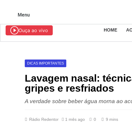
Menu
Ouça ao vivo
HOME
AO
DICAS IMPORTANTES
Lavagem nasal: técnic
gripes e resfriados
A verdade sobre beber água morna ao aco
Rádio Redentor
1 mês ago
0
9 mins