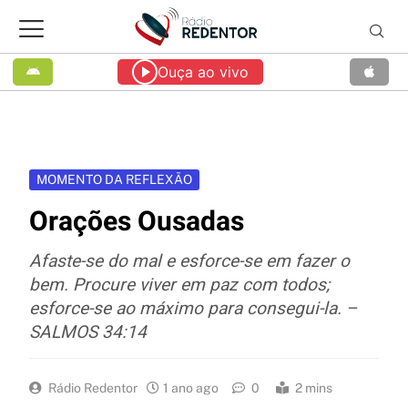
Ouça ao vivo
MOMENTO DA REFLEXÃO
Orações Ousadas
Afaste-se do mal e esforce-se em fazer o
bem. Procure viver em paz com todos;
esforce-se ao máximo para consegui-la. –
SALMOS 34:14
Rádio Redentor
1 ano ago
0
2 mins