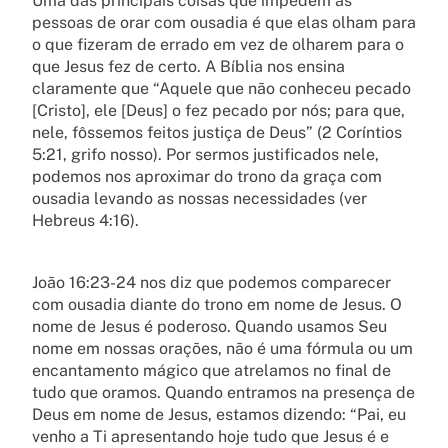
Uma das principais coisas que impedem as
pessoas de orar com ousadia é que elas olham para
o que fizeram de errado em vez de olharem para o
que Jesus fez de certo. A Bíblia nos ensina
claramente que “Aquele que não conheceu pecado
[Cristo], ele [Deus] o fez pecado por nós; para que,
nele, fôssemos feitos justiça de Deus” (2 Coríntios
5:21, grifo nosso). Por sermos justificados nele,
podemos nos aproximar do trono da graça com
ousadia levando as nossas necessidades (ver
Hebreus 4:16).
João 16:23-24 nos diz que podemos comparecer
com ousadia diante do trono em nome de Jesus. O
nome de Jesus é poderoso. Quando usamos Seu
nome em nossas orações, não é uma fórmula ou um
encantamento mágico que atrelamos no final de
tudo que oramos. Quando entramos na presença de
Deus em nome de Jesus, estamos dizendo: “Pai, eu
venho a Ti apresentando hoje tudo que Jesus é e