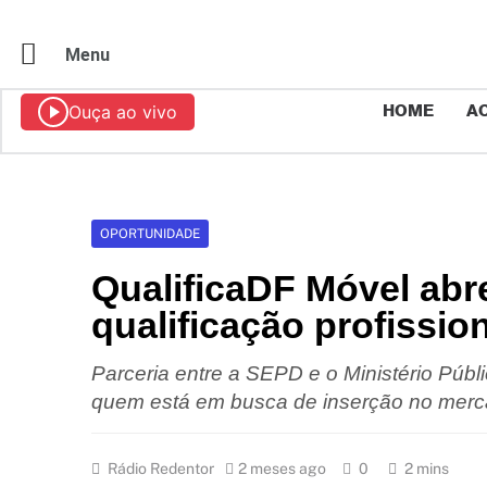
Menu
Ouça ao vivo
HOME
AO
OPORTUNIDADE
QualificaDF Móvel abre
qualificação profissio
Parceria entre a SEPD e o Ministério Públ
quem está em busca de inserção no mer
Rádio Redentor
2 meses ago
0
2 mins