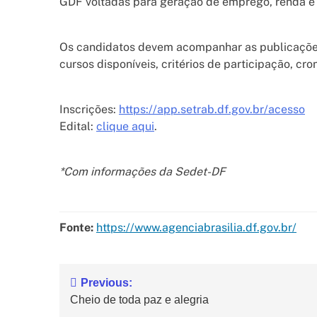
GDF voltadas para geração de emprego, renda e 
Os candidatos devem acompanhar as publicações 
cursos disponíveis, critérios de participação, c
Inscrições:
https://app.setrab.df.gov.br/acesso
Edital:
clique aqui
.
*Com informações da Sedet-DF
Fonte:
https://www.agenciabrasilia.df.gov.br/
Previous:
Cheio de toda paz e alegria