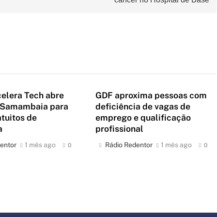
celera Tech abre
GDF aproxima pessoas com
 Samambaia para
deficiência de vagas de
atuitos de
emprego e qualificação
ia
profissional
entor
1 mês ago
Rádio Redentor
1 mês ago
0
0