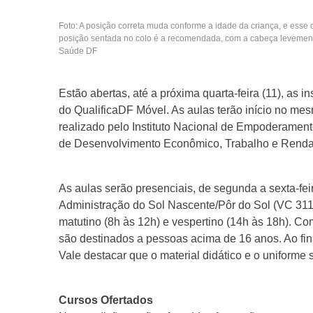
Foto: A posição correta muda conforme a idade da criança, e esse d
posição sentada no colo é a recomendada, com a cabeça levemente 
Saúde DF
Estão abertas, até a próxima quarta-feira (11), as i
do QualificaDF Móvel. As aulas terão início no mesm
realizado pelo Instituto Nacional de Empoderamento
de Desenvolvimento Econômico, Trabalho e Renda 
As aulas serão presenciais, de segunda a sexta-fe
Administração do Sol Nascente/Pôr do Sol (VC 311,
matutino (8h às 12h) e vespertino (14h às 18h). Co
são destinados a pessoas acima de 16 anos. Ao fina
Vale destacar que o material didático e o uniforme 
Cursos Ofertados