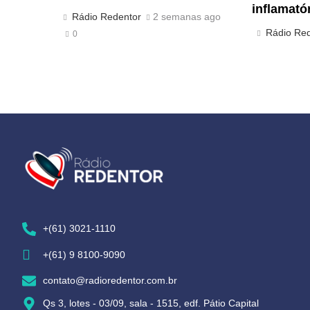
inflamatór
Rádio Redentor
2 semanas ago
Rádio Re
0
+(61) 3021-1110
+(61) 9 8100-9090
contato@radioredentor.com.br
Qs 3, lotes - 03/09, sala - 1515, edf. Pátio Capital