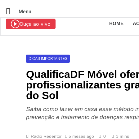
Menu
Ouça ao vivo
HOME
AO
DICAS IMPORTANTES
QualificaDF Móvel ofe
profissionalizantes gr
do Sol
Saiba como fazer em casa esse método in
prevenção e tratamento de doenças respir
Rádio Redentor
5 meses ago
0
3 mins