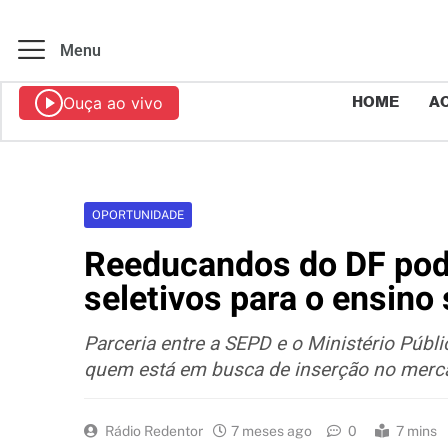
Menu
Ouça ao vivo
HOME
AO
OPORTUNIDADE
Reeducandos do DF pode
seletivos para o ensino 
Parceria entre a SEPD e o Ministério Públ
quem está em busca de inserção no merc
Rádio Redentor
7 meses ago
0
7 mins