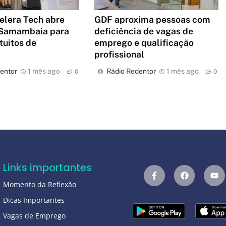
GDF aproxima pessoas com
elera Tech abre
deficiência de vagas de
Samambaia para
emprego e qualificação
tuitos de
profissional
a
Rádio Redentor
1 mês ago
entor
1 mês ago
0
0
Links importantes
Momento da Reflexão
Dicas Importantes
Vagas de Emprego