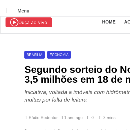
Menu
Ouça ao vivo
HOME
AO
BRASÍLIA
ECONOMIA
Segundo sorteio do No
3,5 milhões em 18 de
Iniciativa, voltada a imóveis com hidrômetr
multas por falta de leitura
Rádio Redentor
1 ano ago
0
3 mins