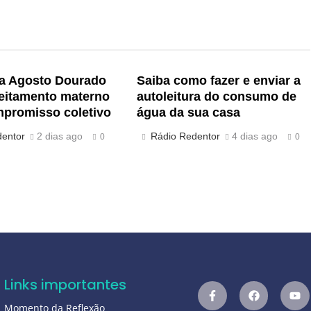
 Agosto Dourado
Saiba como fazer e enviar a
leitamento materno
autoleitura do consumo de
promisso coletivo
água da sua casa
dentor
2 dias ago
Rádio Redentor
4 dias ago
0
0
Links importantes
Momento da Reflexão