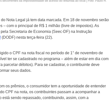
tas decorrentes da impossibilidade de acesso do leiturista ao local | Foto: Paulo H.
 do Nota Legal já tem data marcada. Em 18 de novembro serão
es – com o principal de R$ 1 milhão (livre de impostos). As
 pela Secretaria de Economia (Seec-DF) na Instrução
l
(DODF) nesta terça-feira (22).
exigido o CPF na nota fiscal no período de 1° de novembro de
ível ter se cadastrado no programa – além de estar em dia com
a parcelar débitos). Para se cadastrar, o contribuinte deve
formar seus dados.
com os prêmios, o consumidor tem a oportunidade de entender
o do CPF na nota, os contribuintes passam a acompanhar a
o está sendo repassado, contribuindo, assim, com a