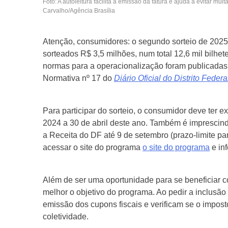
Foto: A autoleitura facilita a emissão da fatura e ajuda a evitar mul
Carvalho/Agência Brasília
Atenção, consumidores: o segundo sorteio de 2025
sorteados R$ 3,5 milhões, num total 12,6 mil bilhet
normas para a operacionalização foram publicadas
Normativa nº 17 do
Diário Oficial do Distrito Federa
Para participar do sorteio, o consumidor deve ter 
2024 a 30 de abril deste ano. Também é imprescind
a Receita do DF até 9 de setembro (prazo-limite par
acessar o site do programa
o site do programa
e in
Além de ser uma oportunidade para se beneficiar 
melhor o objetivo do programa. Ao pedir a inclusã
emissão dos cupons fiscais e verificam se o impost
coletividade.