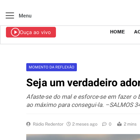
Menu
Ouça ao vivo
HOME
AO
MOMENTO DA REFLEXÃO
Seja um verdadeiro ado
Afaste-se do mal e esforce-se em fazer o
ao máximo para consegui-la. –SALMOS 3
Rádio Redentor
2 meses ago
0
2 mins