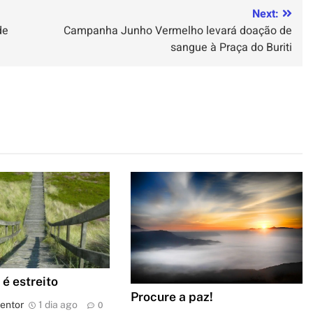
Next:
de
Campanha Junho Vermelho levará doação de
sangue à Praça do Buriti
é estreito
Procure a paz!
entor
1 dia ago
0