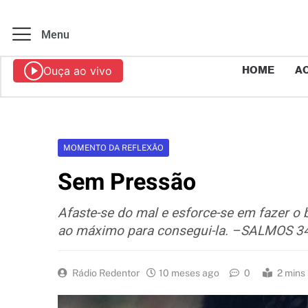
Menu
Ouça ao vivo
HOME
AO
MOMENTO DA REFLEXÃO
Sem Pressão
Afaste-se do mal e esforce-se em fazer o
ao máximo para consegui-la. –SALMOS 3
Rádio Redentor
10 meses ago
0
2 mins