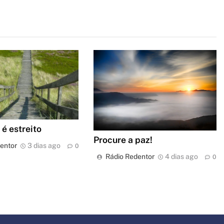
é estreito
Procure a paz!
entor
3 dias ago
0
Rádio Redentor
4 dias ago
0