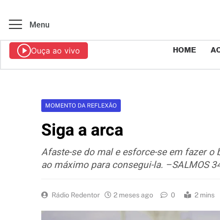
Menu
Ouça ao vivo
HOME
AO
MOMENTO DA REFLEXÃO
Siga a arca
Afaste-se do mal e esforce-se em fazer o
ao máximo para consegui-la. –SALMOS 3
Rádio Redentor
2 meses ago
0
2 mins