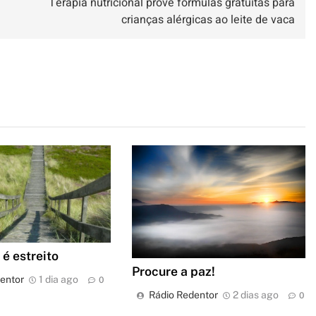
Terapia nutricional provê fórmulas gratuitas para
crianças alérgicas ao leite de vaca
é estreito
Procure a paz!
entor
1 dia ago
0
Rádio Redentor
2 dias ago
0