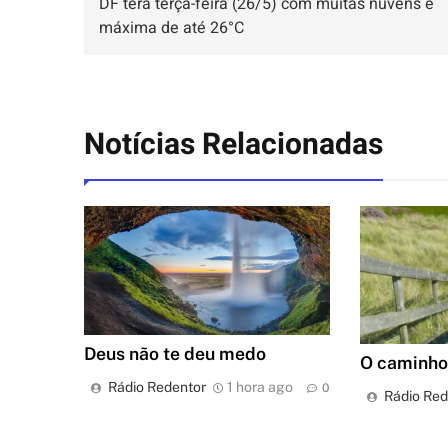
DF terá terça-feira (26/5) com muitas nuvens e
máxima de até 26°C
Notícias Relacionadas
Deus não te deu medo
O caminho 
Rádio Redentor
1 hora ago
0
Rádio Red