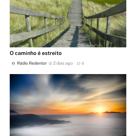
O caminho é estreito
Rádio Redentor
2 dias ago
0