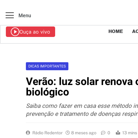
Menu
Ouça ao vivo
HOME
AO
DICAS IMPORTANTES
Verão: luz solar renova 
biológico
Saiba como fazer em casa esse método ind
prevenção e tratamento de doenças respir
Rádio Redentor
8 meses ago
0
13 mins