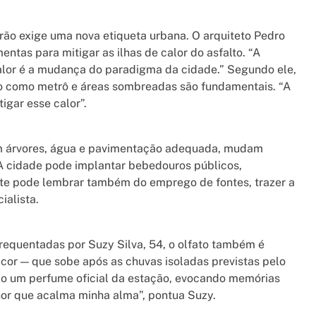
erão exige uma nova etiqueta urbana. O arquiteto Pedro
ntas para mitigar as ilhas de calor do asfalto. “A
 calor é a mudança do paradigma da cidade.” Segundo ele,
co como metrô e áreas sombreadas são fundamentais. “A
igar esse calor”.
m árvores, água e pavimentação adequada, mudam
A cidade pode implantar bebedouros públicos,
te pode lembrar também do emprego de fontes, trazer a
ialista.
requentadas por Suzy Silva, 54, o olfato também é
icor — que sobe após as chuvas isoladas previstas pelo
mo um perfume oficial da estação, evocando memórias
hor que acalma minha alma”, pontua Suzy.