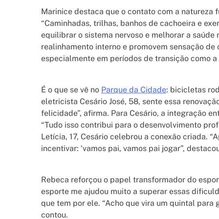
Marinice destaca que o contato com a natureza 
“Caminhadas, trilhas, banhos de cachoeira e exerc
equilibrar o sistema nervoso e melhorar a saúde 
realinhamento interno e promovem sensação de cal
especialmente em períodos de transição como a v
É o que se vê no
Parque da Cidade
: bicicletas r
eletricista Cesário José, 58, sente essa renovaçã
felicidade”, afirma. Para Cesário, a integração en
“Tudo isso contribui para o desenvolvimento profi
Letícia, 17, Cesário celebrou a conexão criada. “A
incentivar: ‘vamos pai, vamos pai jogar”, destacou
Rebeca reforçou o papel transformador do esporte
esporte me ajudou muito a superar essas dificuld
que tem por ele. “Acho que vira um quintal para g
contou.