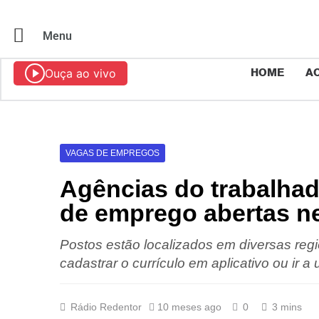
Menu
Ouça ao vivo
HOME
AO
VAGAS DE EMPREGOS
Agências do trabalhad
de emprego abertas nes
Postos estão localizados em diversas reg
cadastrar o currículo em aplicativo ou ir
Rádio Redentor
10 meses ago
0
3 mins