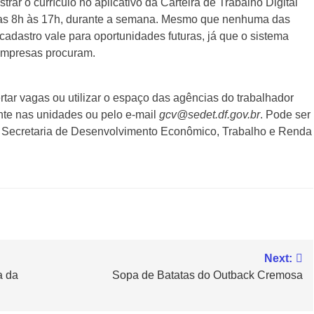
trar o currículo no aplicativo da Carteira de Trabalho Digital
das 8h às 17h, durante a semana. Mesmo que nenhuma das
cadastro vale para oportunidades futuras, já que o sistema
 empresas procuram.
r vagas ou utilizar o espaço das agências do trabalhador
nte nas unidades ou pelo e-mail
gcv@sedet.df.gov.br
. Pode ser
da Secretaria de Desenvolvimento Econômico, Trabalho e Renda
Next:
a da
Sopa de Batatas do Outback Cremosa