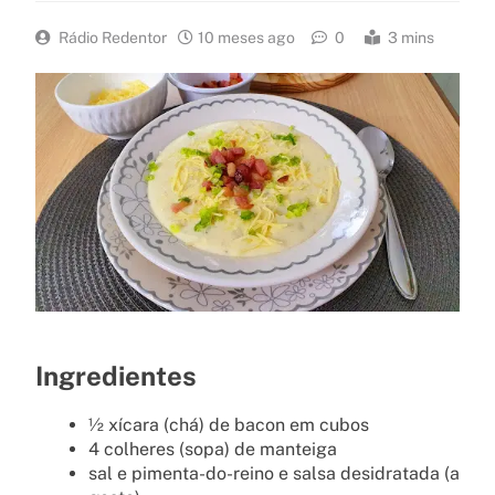
Rádio Redentor
10 meses ago
0
3 mins
Ingredientes
½ xícara (chá) de bacon em cubos
4 colheres (sopa) de manteiga
sal e pimenta-do-reino e salsa desidratada (a