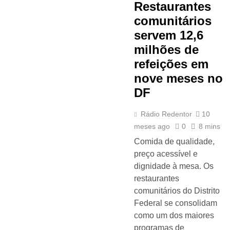
Restaurantes
comunitários
servem 12,6
milhões de
refeições em
nove meses no
DF
Rádio Redentor
10
meses ago
0
8 mins
Comida de qualidade,
preço acessível e
dignidade à mesa. Os
restaurantes
comunitários do Distrito
Federal se consolidam
como um dos maiores
programas de