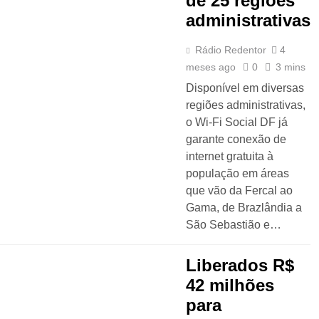
de 25 regiões
administrativas
Rádio Redentor
4
meses ago
0
3 mins
Disponível em diversas
regiões administrativas,
o Wi-Fi Social DF já
garante conexão de
internet gratuita à
população em áreas
que vão da Fercal ao
Gama, de Brazlândia a
São Sebastião e…
Liberados R$
42 milhões
para