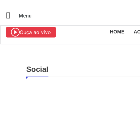
Menu
Ouça ao vivo
HOME
AO
Social
BRASÍLIA
SOCIAL