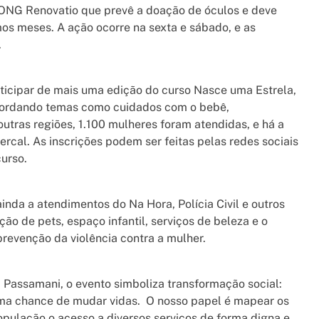
 ONG Renovatio que prevê a doação de óculos e deve
os meses. A ação ocorre na sexta e sábado, e as
.
icipar de mais uma edição do curso Nasce uma Estrela,
bordando temas como cuidados com o bebê,
utras regiões, 1.100 mulheres foram atendidas, e há a
ercal. As inscrições podem ser feitas pelas redes sociais
curso.
inda a atendimentos do Na Hora, Polícia Civil e outros
o de pets, espaço infantil, serviços de beleza e o
prevenção da violência contra a mulher.
a Passamani, o evento simboliza transformação social:
ma chance de mudar vidas. O nosso papel é mapear os
população o acesso a diversos serviços de forma digna e