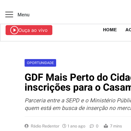
Menu
Ouça ao vivo
HOME
AO
OPORTUNIDADE
GDF Mais Perto do Cida
inscrições para o Casa
Parceria entre a SEPD e o Ministério Públ
quem está em busca de inserção no merc
Rádio Redentor
1 ano ago
0
7 mins