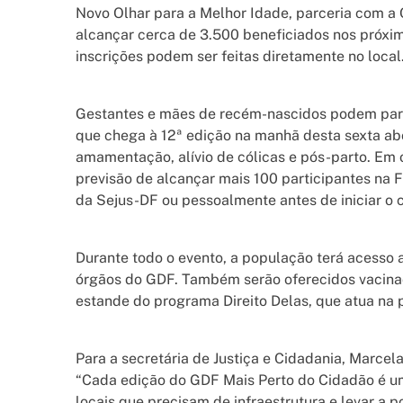
Novo Olhar para a Melhor Idade, parceria com a
alcançar cerca de 3.500 beneficiados nos próxim
inscrições podem ser feitas diretamente no local
Gestantes e mães de recém-nascidos podem part
que chega à 12ª edição na manhã desta sexta a
amamentação, alívio de cólicas e pós-parto. Em o
previsão de alcançar mais 100 participantes na F
da Sejus-DF ou pessoalmente antes de iniciar o 
Durante todo o evento, a população terá acesso a
órgãos do GDF. Também serão oferecidos vacinaçã
estande do programa Direito Delas, que atua na 
Para a secretária de Justiça e Cidadania, Marcel
“Cada edição do GDF Mais Perto do Cidadão é u
locais que precisam de infraestrutura e levar a 