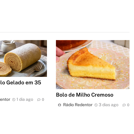
olo Gelado em 35
Bolo de Milho Cremoso
entor
1 dia ago
0
Rádio Redentor
3 dias ago
0