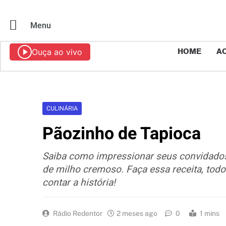
Menu
Ouça ao vivo
HOME
AO
CULINÁRIA
Pãozinho de Tapioca
Saiba como impressionar seus convidados
de milho cremoso. Faça essa receita, todo
contar a história!
Rádio Redentor
2 meses ago
0
1 mins