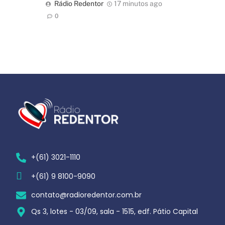
Rádio Redentor
17 minutos ago
0
+(61) 3021-1110
+(61) 9 8100-9090
contato@radioredentor.com.br
Qs 3, lotes - 03/09, sala - 1515, edf. Pátio Capital